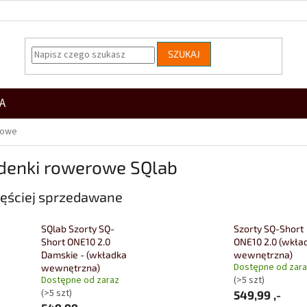
SZUKAJ
A
rowe
denki rowerowe SQlab
ęściej sprzedawane
SQlab Szorty SQ-
Szorty SQ-Short
Short ONE10 2.0
ONE10 2.0 (wkła
Damskie - (wkładka
wewnętrzna)
Dostępne od zar
wewnętrzna)
Dostępne od zaraz
(>5 szt)
(>5 szt)
549,99 ,-