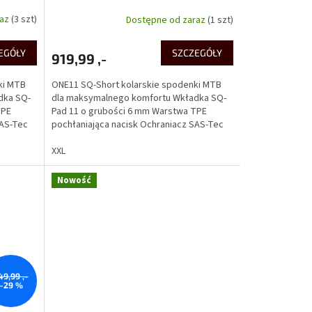
raz
(3 szt)
Dostępne od zaraz
(1 szt)
EGÓŁY
SZCZEGÓŁY
919,99 ,-
ki MTB
ONE11 SQ-Short kolarskie spodenki MTB
dka SQ-
dla maksymalnego komfortu Wkładka SQ-
TPE
Pad 11 o grubości 6 mm Warstwa TPE
SAS-Tec
pochłaniająca nacisk Ochraniacz SAS-Tec
Tripleflex Protector...
XXL
Nowość
49,99 ,-
–29 %