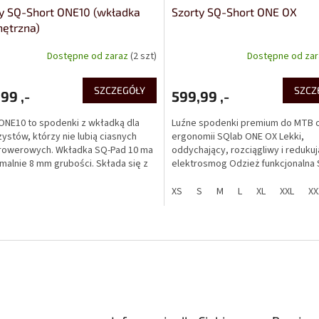
y SQ-Short ONE10 (wkładka
Szorty SQ-Short ONE OX
ętrzna)
Dostępne od zaraz
(2 szt)
Dostępne od za
SZCZEGÓŁY
SZCZ
99 ,-
599,99 ,-
ONE10 to spodenki z wkładką dla
Luźne spodenki premium do MTB o
ystów, którzy nie lubią ciasnych
ergonomii SQlab ONE OX Lekki,
 rowerowych. Wkładka SQ-Pad 10 ma
oddychający, rozciągliwy i reduku
alnie 8 mm grubości. Składa się z
elektrosmog Odzież funkcjonalna
 ale bardzo...
nie koncentruje się na...
XS
S
M
L
XL
XXL
XX
K
o
n
t
r
o
l