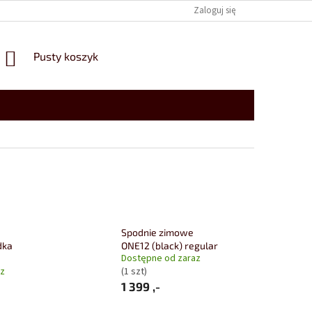
Zaloguj się
KOSZYK
Pusty koszyk
Spodnie zimowe
dka
ONE12 (black) regular
Dostępne od zaraz
az
(1 szt)
1 399 ,-