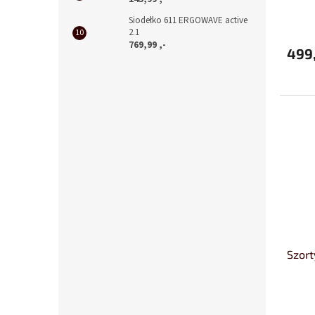
Siodełko 611 ERGOWAVE active
2.1
769,99 ,-
499,
Szor