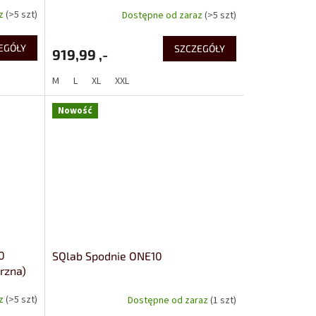
az
(>5 szt)
Dostępne od zaraz
(>5 szt)
EGÓŁY
SZCZEGÓŁY
919,99 ,-
M
L
XL
XXL
Nowość
0
SQlab Spodnie ONE10
rzna)
az
(>5 szt)
Dostępne od zaraz
(1 szt)