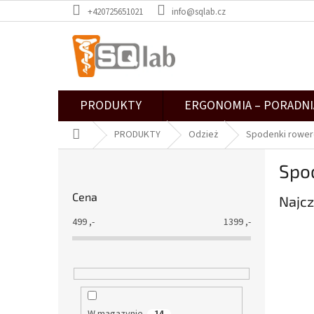
Przejść
+420725651021
info@sqlab.cz
do
treści
PRODUKTY
ERGONOMIA – PORADNI
Home
PRODUKTY
Odzież
Spodenki rowe
P
Spo
a
s
Cena
Najcz
e
k
499
,-
1399
,-
b
o
c
z
n
y