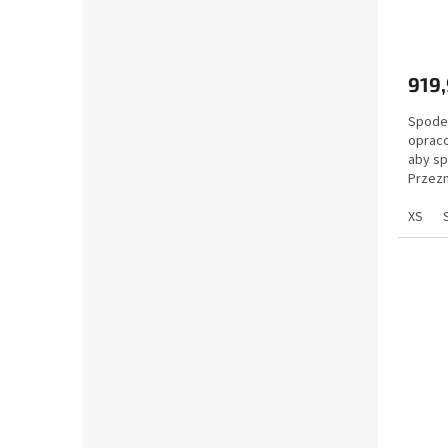
919,
Spode
opraco
aby sp
Przezn
sporto
XS