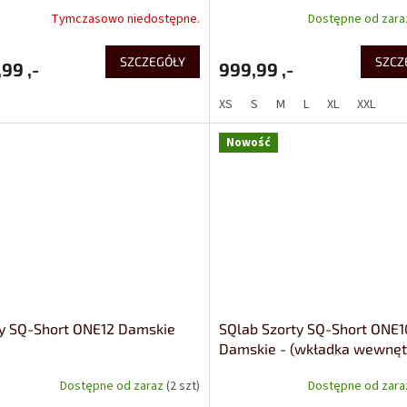
Tymczasowo niedostępne.
Dostępne od zar
SZCZEGÓŁY
SZCZ
99 ,-
999,99 ,-
XS
S
M
L
XL
XXL
Nowość
ty SQ-Short ONE12 Damskie
SQlab Szorty SQ-Short ONE1
Damskie - (wkładka wewnęt
Dostępne od zaraz
(2 szt)
Dostępne od zar