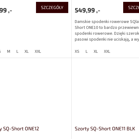
SZCZEGÓŁY
SZCZ
99 ,-
549,99 ,-
Damskie spodenki rowerowe SQla
Short ONE10 to bardzo przewiewne
spodenki rowerowe. Dzięki szero
pasowi spodenki nie uciskają, a w
jakości wkładka SQlab...
S
M
L
XL
XXL
XS
L
XL
XXL
y SQ-Short ONE12
Szorty SQ-Short ONE11 BLK