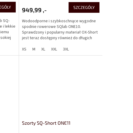
EGÓŁY
SZCZEGÓŁY
949,99 ,-
b SQ-
Wodoodporne i szybkoschnące wygodne
 i lekkie
spodnie rowerowe SQlab ONE10.
kiemu
Sprawdzony i popularny materiał OX-Short
ysokiej
jest teraz dostępny również do długich
spodni rowerowych. Krój...
XS
M
XL
XXL
3XL
Szorty SQ-Short ONE11