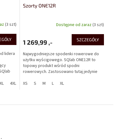
Szorty ONE12R
raz
(3 szt)
Dostępne od zaraz
(3 szt)
EGÓŁY
SZCZEGÓŁY
1 269,99 ,-
d lidera
Najwygodniejsze spodenki rowerowe do
użytku wyścigowego. SQlab ONE12R to
jący
topowy produkt wśród spodni
 SQlab
rowerowych. Zastosowano tutaj jedynie
wkładkę rowerową o szerokości 4mm,...
XL
4XL
XS
S
M
L
XL