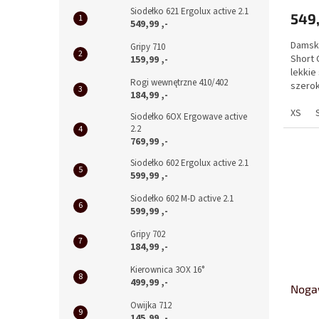
w
Siodełko 621 Ergolux active 2.1
549,
549,99 ,-
Damsk
Gripy 710
Short 
159,99 ,-
lekkie
Rogi wewnętrzne 410/402
szerok
184,99 ,-
a wyso
XS
Siodełko 6OX Ergowave active
2.2
769,99 ,-
Siodełko 602 Ergolux active 2.1
599,99 ,-
Siodełko 602 M-D active 2.1
599,99 ,-
Gripy 702
184,99 ,-
Kierownica 3OX 16°
499,99 ,-
Nogaw
Owijka 712
145,99 ,-