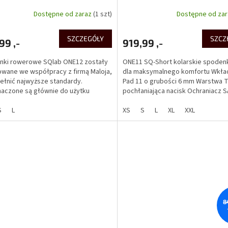
Dostępne od zaraz
(1 szt)
Dostępne od za
SZCZEGÓŁY
SZCZ
99 ,-
919,99 ,-
nki rowerowe SQlab ONE12 zostały
ONE11 SQ-Short kolarskie spoden
wane we współpracy z firmą Maloja,
dla maksymalnego komfortu Wkła
ełnić najwyższe standardy.
Pad 11 o grubości 6 mm Warstwa 
aczone są głównie do użytku
pochłaniająca nacisk Ochraniacz 
wego i wyścigowego....
Tripleflex Protector...
S
L
XS
S
L
XL
XXL
8