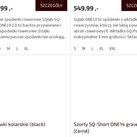
SZCZEGÓŁY
SZCZ
99 ,-
549,99 ,-
ie spodenki rowerowe SQlab SQ-
Sqlab ONE10 to spodenki z wkładk
ONE10 2.0 to bardzo przewiewne i
rowerzystów, którzy nie lubią cia
 spodenki rowerowe. Dzięki
ubrań rowerowych. Wkładka SQ-P
iemu pasowi spodenki nie uciskają,
maksymalnie 8 mm grubości. Skład
kiej jakości wkładka...
grubej, ale bardzo...
S
M
L
XL
S
M
L
XL
XXL
ki kolarskie (black)
Szorty SQ-Short ONE14 grav
(černé)