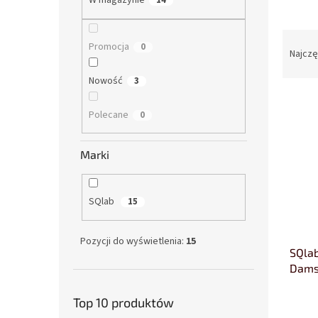
W magazynie
14
S
Promocja
0
o
Najczę
r
Nowość
3
t
L
o
i
w
Polecane
0
s
a
t
n
Marki
a
i
p
e
r
p
SQlab
15
o
r
d
o
u
d
Pozycji do wyświetlenia:
15
SQlab
k
u
Dams
t
k
ó
t
w
ó
Top 10 produktów