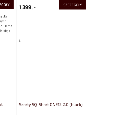
EGÓŁY
SZCZEGÓŁY
1 399 ,-
ą dla
snych
ad 10 ma
a się z
L
el
Szorty SQ-Short ONE12 2.0 (black)