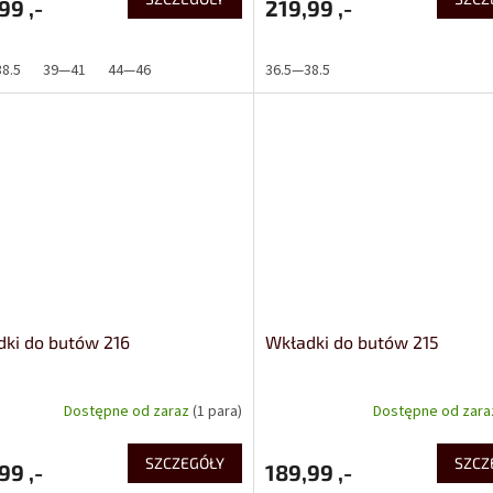
99 ,-
219,99 ,-
8.5
39—41
44—46
36.5—38.5
ki do butów 216
Wkładki do butów 215
Dostępne od zaraz
(1 para)
Dostępne od zar
SZCZEGÓŁY
SZCZ
99 ,-
189,99 ,-