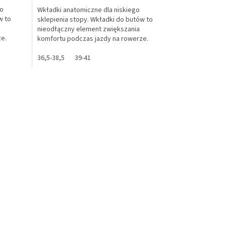
go
Wkładki anatomiczne dla niskiego
w to
sklepienia stopy. Wkładki do butów to
nieodłączny element zwiększania
ze.
komfortu podczas jazdy na rowerze.
.
Wkładki nadają się do wszystkich...
36,5-38,5
39-41