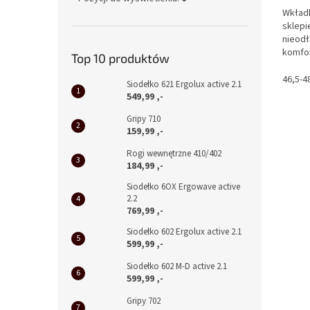
Wkładk
sklepi
nieodł
komfor
Top 10 produktów
Wkładk
46,5-4
Siodełko 621 Ergolux active 2.1
549,99 ,-
Gripy 710
159,99 ,-
Rogi wewnętrzne 410/402
184,99 ,-
Siodełko 6OX Ergowave active
2.2
769,99 ,-
Siodełko 602 Ergolux active 2.1
599,99 ,-
Siodełko 602 M-D active 2.1
599,99 ,-
Gripy 702