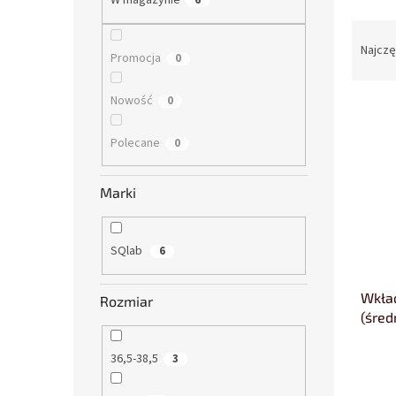
W magazynie
6
S
o
Najczę
Promocja
0
r
t
Nowość
0
L
o
i
w
Polecane
s
0
a
t
n
a
i
Marki
p
e
r
p
o
r
SQlab
6
d
o
u
d
Wkła
k
u
Rozmiar
(śred
t
k
ó
t
w
ó
36,5-38,5
3
w