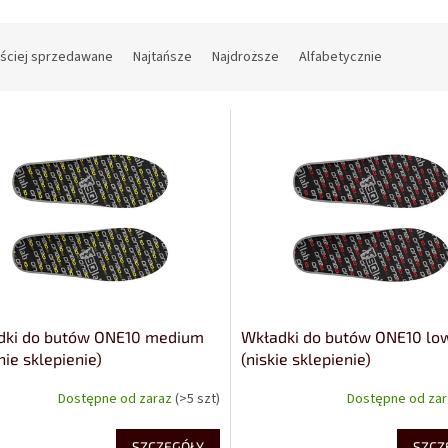
ściej sprzedawane
Najtańsze
Najdroższe
Alfabetycznie
dki do butów ONE10 medium
Wkładki do butów ONE10 lo
nie sklepienie)
(niskie sklepienie)
Dostępne od zaraz
(>5 szt)
Dostępne od za
SZCZEGÓŁY
SZCZ