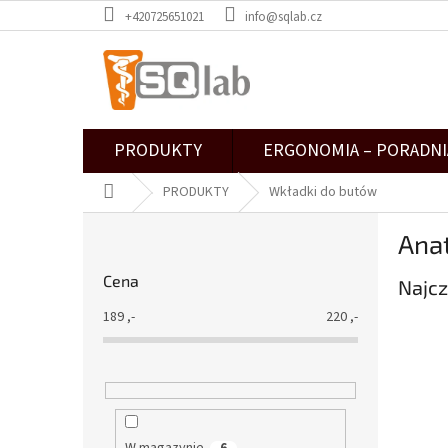
Przejść
+420725651021
info@sqlab.cz
do
treści
PRODUKTY
ERGONOMIA – PORADNI
Home
PRODUKTY
Wkładki do butów
P
Ana
a
s
Cena
Najcz
e
k
189
,-
220
,-
b
o
c
z
n
y