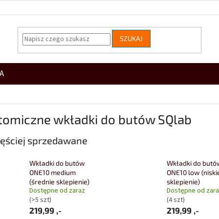
SZUKAJ
A
tomiczne wkładki do butów SQlab
ęściej sprzedawane
Wkładki do butów
Wkładki do butó
ONE10 medium
ONE10 low (niski
(średnie sklepienie)
sklepienie)
Dostępne od zaraz
Dostępne od zar
(>5 szt)
(4 szt)
219,99 ,-
219,99 ,-