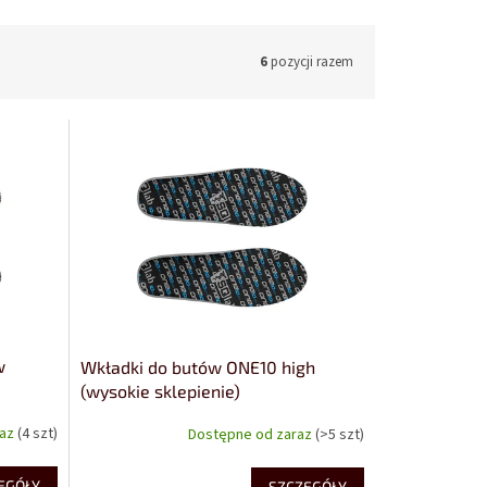
6
pozycji razem
w
Wkładki do butów ONE10 high
(wysokie sklepienie)
raz
(4 szt)
Dostępne od zaraz
(>5 szt)
EGÓŁY
SZCZEGÓŁY