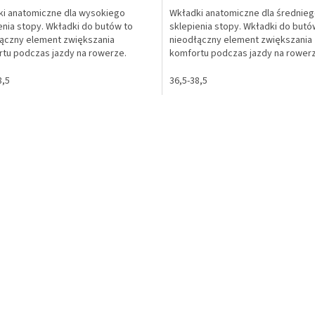
i anatomiczne dla wysokiego
Wkładki anatomiczne dla średnie
enia stopy. Wkładki do butów to
sklepienia stopy. Wkładki do butó
ączny element zwiększania
nieodłączny element zwiększania
tu podczas jazdy na rowerze.
komfortu podczas jazdy na rower
i nadają się do wszystkich...
Wkładki nadają się do wszystkich..
8,5
36,5-38,5
K
o
n
t
r
o
l
k
i
l
i
s
t
y