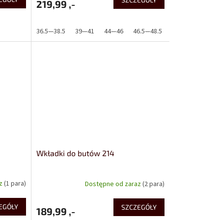
219,99 ,-
36.5—38.5
39—41
44—46
46.5—48.5
Wkładki do butów 214
az
(1 para)
Dostępne od zaraz
(2 para)
EGÓŁY
SZCZEGÓŁY
189,99 ,-