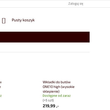
Zaloguj się
KOSZYK
Pusty koszyk
w
Wkładki do butów
e
ONE10 high (wysokie
sklepienie)
az
Dostępne od zaraz
(>5 szt)
219,99 ,-