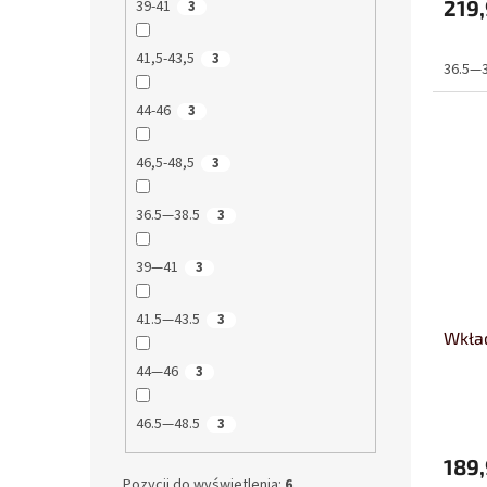
219,
39-41
3
41,5-43,5
3
36.5—3
44-46
3
46,5-48,5
3
36.5—38.5
3
39—41
3
41.5—43.5
3
Wkład
44—46
3
46.5—48.5
3
189,
Pozycji do wyświetlenia:
6