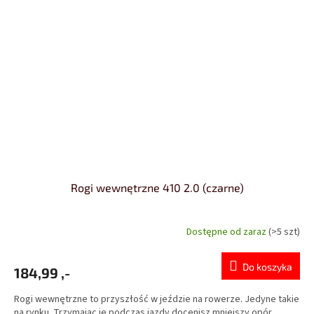
Rogi wewnętrzne 410 2.0 (czarne)
Dostępne od zaraz
(>5 szt)
Do koszyka
184,99 ,-
Rogi wewnętrzne to przyszłość w jeździe na rowerze. Jedyne takie
na rynku. Trzymając je podczas jazdy docenisz mniejszy opór