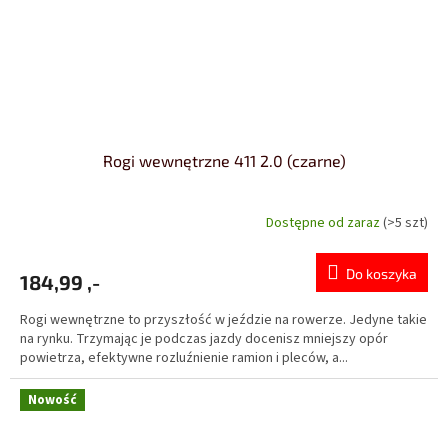
e
m
o
b
c
h
Rogi wewnętrzne 411 2.0 (czarne)
o
d
Dostępne od zaraz
(>5 szt)
ě
Do koszyka
184,99 ,-
Rogi wewnętrzne to przyszłość w jeździe na rowerze. Jedyne takie
na rynku. Trzymając je podczas jazdy docenisz mniejszy opór
powietrza, efektywne rozluźnienie ramion i pleców, a...
Nowość