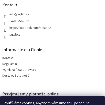
p
Kontakt
k
info
@
sqlab.cz
a
+420725651021
http://facebook.com/sqlabcz
sqlabcz
Informacje dla Ciebie
Kontakt
Regulamin
Wymiana / zwrot towaru
Dostawa i płatność
Przyjmujemy płatności online
Používáme cookies, abychom Vám umožnili pohodlné