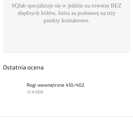
SQlab specjalizuje się w jeździe na rowerze BEZ
zbędnych bólów, która za podstawę na trzy
punkty
kontaktowe.
Ostatnia ocena
Rogi wewnętrzne 410/402
Ocena
22.4.2026
produktu
to
4
na
S
5
t
gwiazdek.
o