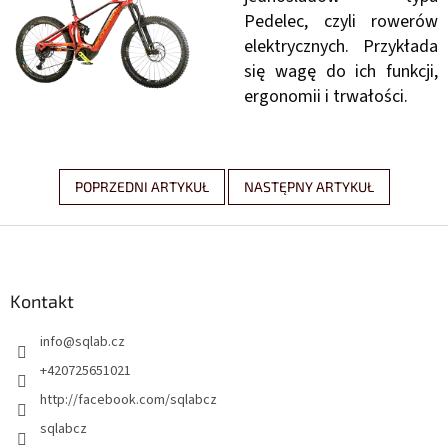
Pedelec, czyli rowerów
elektrycznych. Przykłada
się wagę do ich funkcji,
ergonomii i trwałości.
POPRZEDNI ARTYKUŁ
NASTĘPNY ARTYKUŁ
S
t
o
p
Kontakt
k
info
@
sqlab.cz
a
+420725651021
http://facebook.com/sqlabcz
sqlabcz