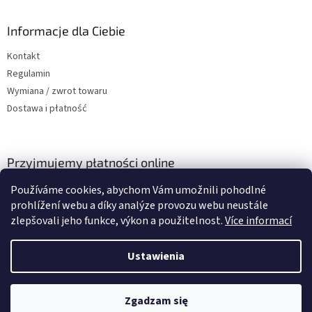
Informacje dla Ciebie
Kontakt
Regulamin
Wymiana / zwrot towaru
Dostawa i płatność
Przyjmujemy płatności online
Používáme cookies, abychom Vám umožnili pohodlné
prohlížení webu a díky analýze provozu webu neustále
zlepšovali jeho funkce, výkon a použitelnost.
Více informací
Ustawienia
Opracował Shoptet
Zgadzam się
Copyright 2026
SQlab Polska
. Wszystkie prawa zastrzeżone.
Dostawa gratis przy zakupach powyżej 339,95 zł