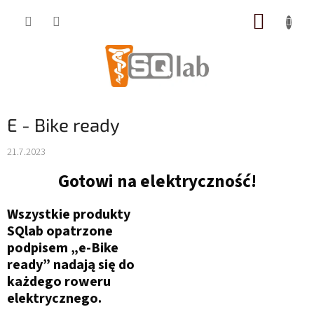
Przejść
KOSZY
do
treści
E - Bike ready
21.7.2023
Gotowi na elektryczność!
Wszystkie produkty
SQlab opatrzone
podpisem „e-Bike
ready” nadają się do
każdego roweru
elektrycznego.