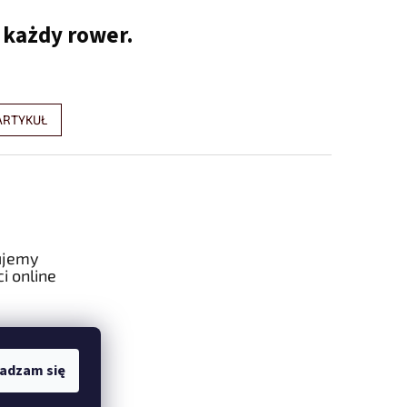
 każdy rower.
ARTYKUŁ
ujemy
i online
adzam się