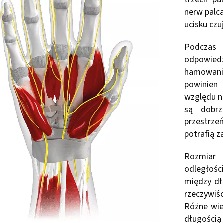
nerw palc
ucisku cz
Podczas
odpowied
hamowanie
powinien
względu na
są dobrz
przestrze
potrafią 
Rozmiar
odległośc
między dł
rzeczywiś
Różne wiel
długością 