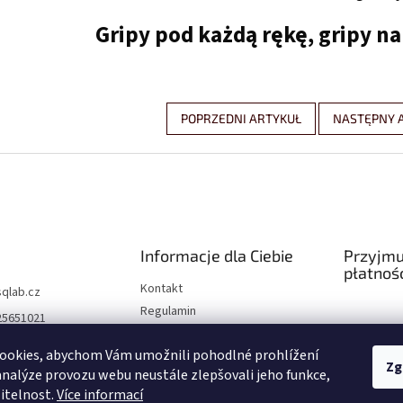
Gripy pod każdą rękę, gripy na
POPRZEDNI ARTYKUŁ
NASTĘPNY 
Informacje dla Ciebie
Przyjm
płatnośc
Kontakt
sqlab.cz
Regulamin
25651021
Wymiana / zwrot towaru
/facebook.com/sqla
ookies, abychom Vám umožnili pohodlné prohlížení
Dostawa i płatność
Zg
analýze provozu webu neustále zlepšovali jeho funkce,
cz
itelnost.
Více informací