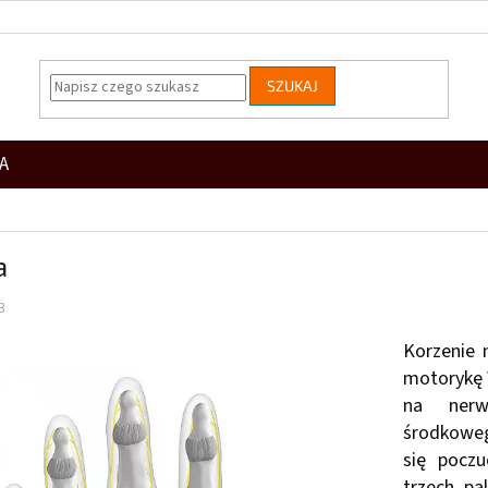
SZUKAJ
A
a
3
Korzenie 
motorykę 
na nerw
środkowego
się poczu
trzech pa