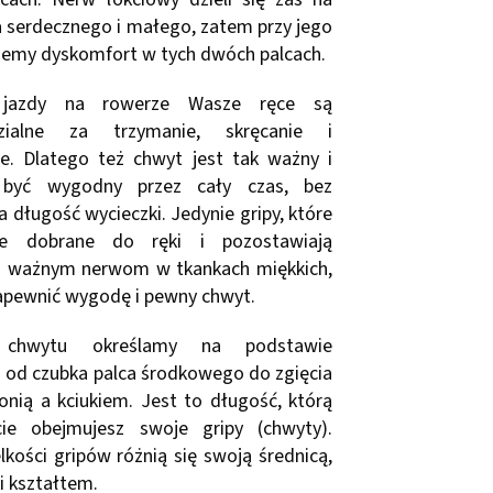
a serdecznego i małego, zatem przy jego
ujemy dyskomfort w tych dwóch palcach.
 jazdy na rowerze Wasze ręce są
zialne za trzymanie, skręcanie i
. Dlatego też chwyt jest tak ważny i
 być wygodny przez cały czas, bez
 długość wycieczki. Jedynie gripy, które
e dobrane do ręki i pozostawiają
ń ważnym nerwom w tkankach miękkich,
zapewnić wygodę i pewny chwyt.
 chwytu określamy na podstawie
i od czubka palca środkowego do zgięcia
onią a kciukiem. Jest to długość, którą
cie obejmujesz swoje gripy (chwyty).
kości gripów różnią się swoją średnicą,
i kształtem.