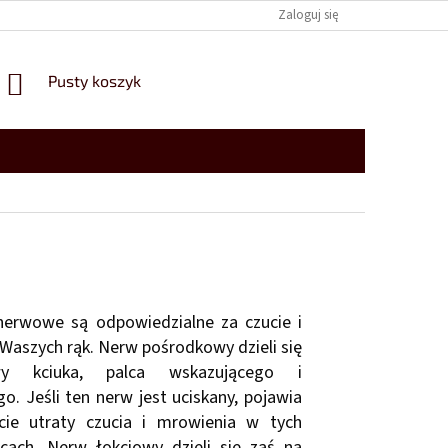
Zaloguj się
KOSZYK
Pusty koszyk
nerwowe są odpowiedzialne za czucie i
Waszych rąk. Nerw pośrodkowy dzieli się
y kciuka, palca wskazującego i
. Jeśli ten nerw jest uciskany, pojawia
cie utraty czucia i mrowienia w tych
lcach. Nerw łokciowy dzieli się zaś na