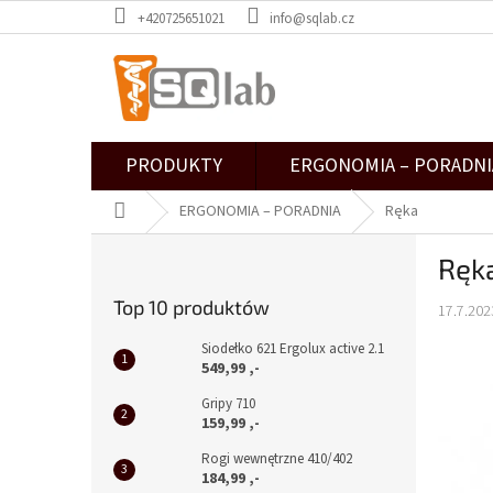
Przejść
+420725651021
info@sqlab.cz
do
treści
PRODUKTY
ERGONOMIA – PORADNI
Home
ERGONOMIA – PORADNIA
Ręka
P
Ręk
a
s
Top 10 produktów
17.7.202
e
k
Siodełko 621 Ergolux active 2.1
b
549,99 ,-
o
Gripy 710
c
159,99 ,-
z
Rogi wewnętrzne 410/402
n
184,99 ,-
y