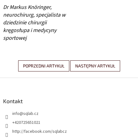
Dr Markus Knöringer,
neurochirurg, specjalista w
dziedzinie chirurgii
kręgosłupa i medycyny
sportowej
POPRZEDNI ARTYKUŁ
NASTĘPNY ARTYKUŁ
S
t
o
p
Kontakt
k
info
@
sqlab.cz
a
+420725651021
http://facebook.com/sqlabcz