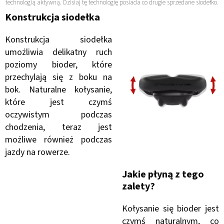
technologią aktywną. Dzisiaj tę technologię posiada co drugie sprzedane siodełko.
Konstrukcja siodełka
Konstrukcja siodełka
umożliwia delikatny ruch
poziomy bioder, które
przechylają się z boku na
bok. Naturalne kołysanie,
które jest czymś
oczywistym podczas
chodzenia, teraz jest
możliwe również podczas
jazdy na rowerze.
Jakie płyną z tego
zalety?
Kołysanie się bioder jest
czymś naturalnym, co