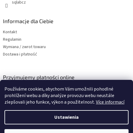
sqlabcz
Informacje dla Ciebie
Kontakt
Regulamin
Wymiana / zwrot towaru
Dostawa i płatność
Przyjmujemy płatności online
Používáme cookies, abychom Vám umožnili pohodlné
prohlížení webu a díky analýze provozu webu neustále
zlepšovali jeho funkce, výkon a použitelnost.
Více informací
Ustawienia
Opracował Shoptet