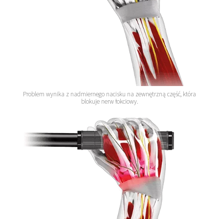
Problem wynika z nadmiernego nacisku na zewnętrzną część, która
blokuje nerw łokciowy.