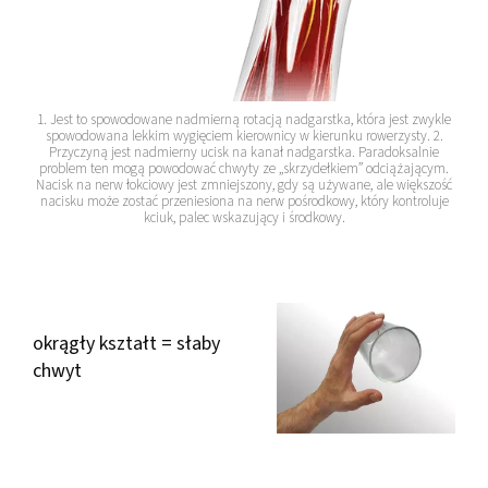
1. Jest to spowodowane nadmierną rotacją nadgarstka, która jest zwykle
spowodowana lekkim wygięciem kierownicy w kierunku rowerzysty. 2.
Przyczyną jest nadmierny ucisk na kanał nadgarstka. Paradoksalnie
problem ten mogą powodować chwyty ze „skrzydełkiem” odciążającym.
Nacisk na nerw łokciowy jest zmniejszony, gdy są używane, ale większość
nacisku może zostać przeniesiona na nerw pośrodkowy, który kontroluje
kciuk, palec wskazujący i środkowy.
okrągły kształt = słaby
chwyt