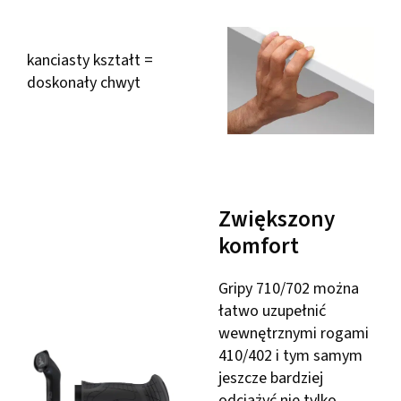
kanciasty kształt =
doskonały chwyt
Zwiększony
komfort
Gripy 710/702 można
łatwo uzupełnić
wewnętrznymi rogami
410/402 i tym samym
jeszcze bardziej
odciążyć nie tylko