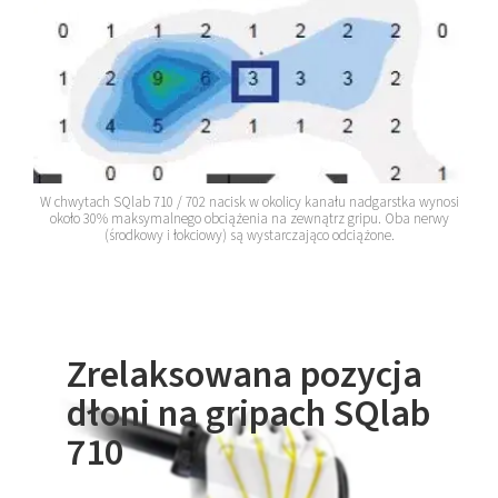
W chwytach SQlab 710 / 702 nacisk w okolicy kanału nadgarstka wynosi
około 30% maksymalnego obciążenia na zewnątrz gripu. Oba nerwy
(środkowy i łokciowy) są wystarczająco odciążone.
Zrelaksowana pozycja
dłoni na gripach SQlab
710