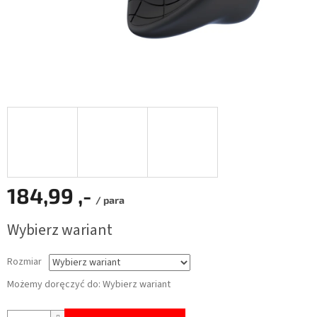
184,99 ,-
/ para
Cena
Wybierz wariant
jednostkowa:
Rozmiar
Możemy doręczyć do:
Wybierz wariant