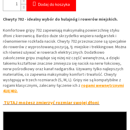
Dodaj do koszyka
Chwyty 702 - idealny wybór do hulajnóg i rowerów miejskich.
Komfortowe gripy 702 zapewniają maksymalną powierzchnię styku
dłoni z kierownicą. Bardzo duże skrzydełko wspiera nadgarstek i
równomiernie rozkłada nacisk. Chwyty 702 przeznaczone są specjalnie
do rowerów z wyprostowaną pozycją, tj. miejskie i trekkingowe. Można
ich również używać w rowerach elektrycznych. Dodatkowo
zakończenie gripu znajduje się niżej niż część wewnętrzna, a dzięki
takiemu kształtowi znacznie zmniejsza się nacisk na nerw łokciowy,
nerw pośrodkowy oraz kanał nadgarstka. Używamy tylko najlepszych
materiałów, co zapewnia maksymalny komfort i trwałość. Chwyty
występują w trzech rozmiarach (S, M, L). Gripy nie są kompatybilne z
rogami klasycznymi, zalecamy łączenie ich z
rogami wewnętrznymi
410/402.
TUTAJ możesz zmierzyć rozmiar swojej dłoni