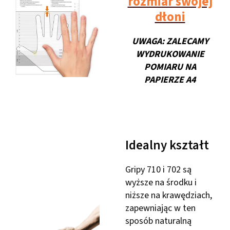
rozmiar swojej
dłoni
UWAGA: ZALECAMY
WYDRUKOWANIE
POMIARU NA
PAPIERZE A4
Idealny kształt
Gripy 710 i 702 są
wyższe na środku i
niższe na krawędziach,
zapewniając w ten
sposób naturalną