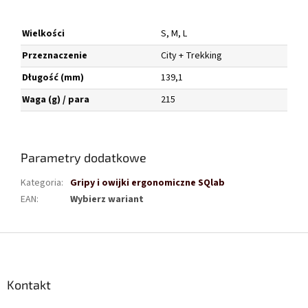
Wielkości
S, M, L
Przeznaczenie
City + Trekking
Długość (mm)
139,1
Waga (g) / para
215
Parametry dodatkowe
Kategoria
:
Gripy i owijki ergonomiczne SQlab
EAN
:
Wybierz wariant
S
t
o
p
Kontakt
k