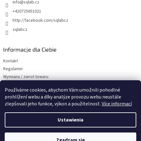
info
@
sqlab.cz
a
+420725651021
http://facebook.com/sqlabcz
sqlabcz
Informacje dla Ciebie
Kontakt
Regulamin
Wymiana / zwrot towaru
Dostawa i płatność
Používáme cookies, abychom Vám umožnili pohodlné
prohlížení webu a díky analýze provozu webu neustále
zlepšovali jeho funkce, výkon a použitelnost.
Více informací
Przyjmujemy płatności online
Ustawienia
Zgadzam się