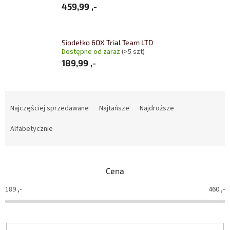
459,99 ,-
Siodełko 6OX Trial Team LTD
Dostępne od zaraz
(>5 szt)
189,99 ,-
S
o
Najczęściej sprzedawane
Najtańsze
Najdroższe
r
t
Alfabetycznie
o
w
a
Cena
n
i
189
,-
460
,-
e
p
r