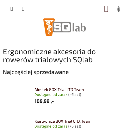
Przejść
KOSZY
do
treści
Ergonomiczne akcesoria do
rowerów trialowych SQlab
Najczęściej sprzedawane
Mostek 8OX Trial LTD Team
Dostępne od zaraz
(>5 szt)
189,99 ,-
Kierownica 3OX Trial LTD. Team
Dostępne od zaraz
(>5 szt)