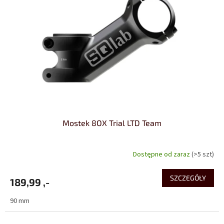
a
p
r
o
d
u
k
t
ó
w
Mostek 8OX Trial LTD Team
Dostępne od zaraz
(>5 szt)
SZCZEGÓŁY
189,99 ,-
90 mm