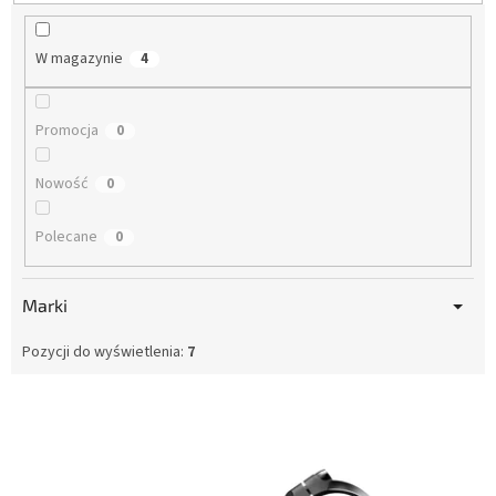
o
d
u
W magazynie
4
k
t
ó
Promocja
0
w
Nowość
0
Polecane
0
Marki
Pozycji do wyświetlenia:
7
L
i
s
t