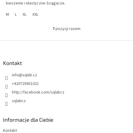
kieszenie i elastyczne ściągacze.
M
L
XL
XXL
7
pozycji razem
K
o
n
S
t
t
r
o
o
p
Kontakt
l
k
k
info
@
sqlab.cz
a
i
l
+420725651021
i
http://facebook.com/sqlabcz
s
t
sqlabcz
y
Informacje dla Ciebie
Kontakt