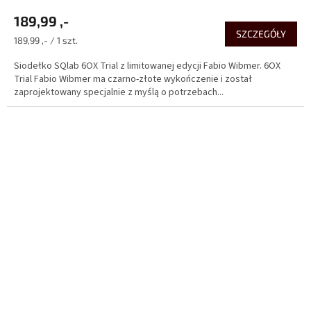
189,99 ,-
SZCZEGÓŁY
Cena
189,99 ,- / 1 szt.
jednostkowa:
Siodełko SQlab 6OX Trial z limitowanej edycji Fabio Wibmer. 6OX
Trial Fabio Wibmer ma czarno-złote wykończenie i został
zaprojektowany specjalnie z myślą o potrzebach...