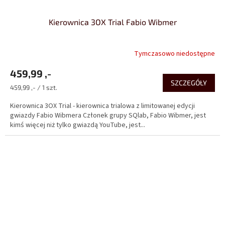
Kierownica 3OX Trial Fabio Wibmer
Tymczasowo niedostępne
459,99 ,-
SZCZEGÓŁY
Cena
459,99 ,- / 1 szt.
jednostkowa:
Kierownica 3OX Trial - kierownica trialowa z limitowanej edycji
gwiazdy Fabio Wibmera Członek grupy SQlab, Fabio Wibmer, jest
kimś więcej niż tylko gwiazdą YouTube, jest...