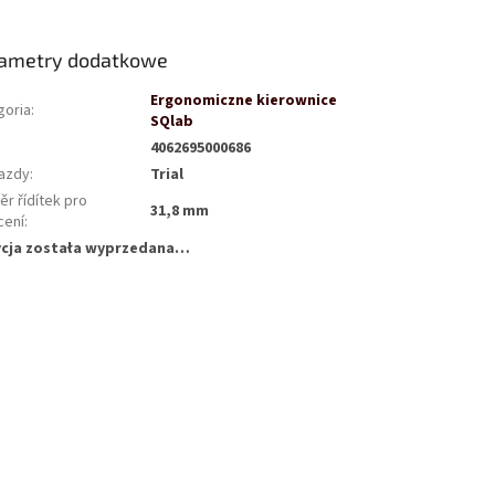
które wykorzystywane są...
ametry dodatkowe
Ergonomiczne kierownice
goria
:
SQlab
4062695000686
jazdy
:
Trial
r řídítek pro
31,8 mm
cení
:
cja została wyprzedana…