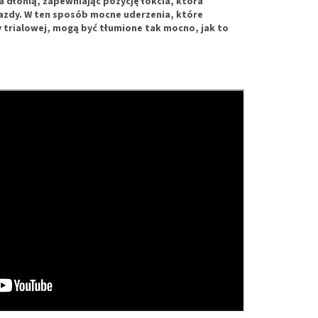
 dłonią, zapewniając pozycję łokcia, która
jazdy. W ten sposób mocne uderzenia, które
 trialowej, mogą być tłumione tak mocno, jak to