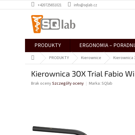
Przejść
+420725651021
info@sqlab.cz
do
treści
PRODUKTY
ERGONOMIA – PORADNI
Home
PRODUKTY
Kierownice
Kierownica 
Kierownica 3OX Trial Fabio W
Średnia
Brak oceny
Szczegóły oceny
Marka:
SQlab
ocena
produktu
wynosi
0,0
na
5
gwiazdek.