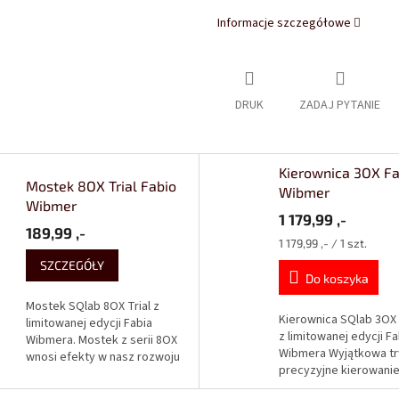
Informacje szczegółowe
DRUK
ZADAJ PYTANIE
Kierownica 3OX Fa
Mostek 8OX Trial Fabio
Wibmer
Wibmer
1 179,99 ,-
189,99 ,-
Cena
1 179,99 ,- / 1 szt.
jednostkowa:
SZCZEGÓŁY
Do koszyka
Mostek SQlab 8OX Trial z
Kierownica SQlab 3OX
limitowanej edycji Fabia
z limitowanej edycji Fa
Wibmera. Mostek z serii 8OX
Wibmera Wyjątkowa tr
wnosi efekty w nasz rozwoju
precyzyjne kierowanie
mostków. Wykonane są z
to główne priorytety 
lekkich stopów aluminium,