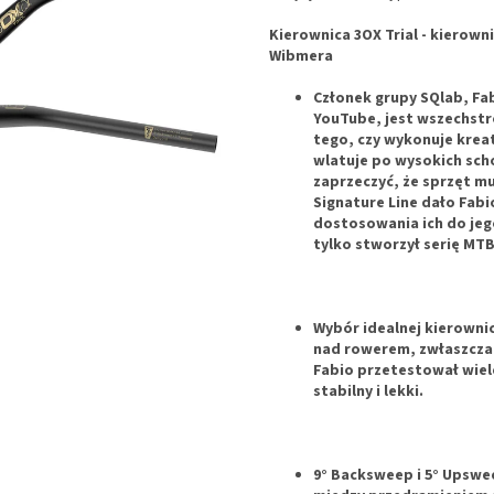
Kierownica 3OX Trial - kierown
Wibmera
Członek grupy SQlab, Fab
YouTube, jest wszechst
tego, czy wykonuje krea
wlatuje po wysokich sch
zaprzeczyć, że sprzęt mu
Signature Line dało Fab
dostosowania ich do jeg
tylko stworzył serię MTB
Wybór idealnej kierownic
nad rowerem, zwłaszcza 
Fabio przetestował wiele
stabilny i lekki.
9° Backsweep i 5° Upswe