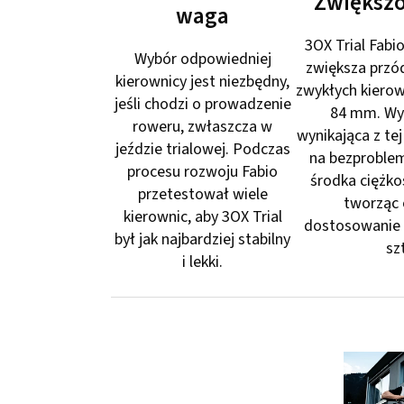
Zwiększo
waga
3OX Trial Fabi
Wybór odpowiedniej
zwiększa przó
kierownicy jest niezbędny,
zwykłych kierown
jeśli chodzi o prowadzenie
84 mm. Wy
roweru, zwłaszcza w
wynikająca z te
jeździe trialowej. Podczas
na bezproble
procesu rozwoju Fabio
środka ciężkoś
przetestował wiele
tworząc
kierownic, aby 3OX Trial
dostosowanie 
był jak najbardziej stabilny
sz
i lekki.