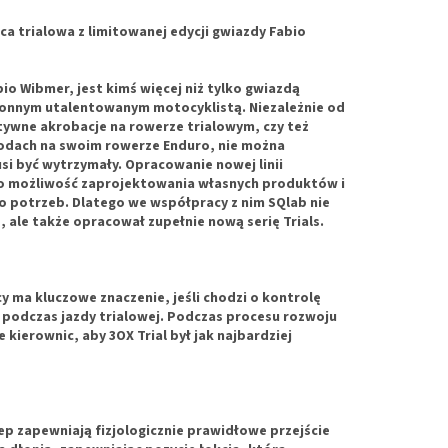
ica trialowa z limitowanej edycji gwiazdy Fabio
io Wibmer, jest kimś więcej niż tylko gwiazdą
ronnym utalentowanym motocyklistą.
Niezależnie od
tywne akrobacje na rowerze trialowym, czy też
odach na swoim rowerze Enduro, nie można
si być wytrzymały.
Opracowanie nowej linii
io możliwość zaprojektowania własnych produktów i
o potrzeb.
Dlatego we współpracy z nim SQlab nie
, ale także opracował zupełnie nową serię Trials.
y ma kluczowe znaczenie, jeśli chodzi o kontrolę
podczas jazdy trialowej. Podczas procesu rozwoju
 kierownic, aby 3OX Trial był jak najbardziej
ep zapewniają fizjologicznie prawidłowe przejście