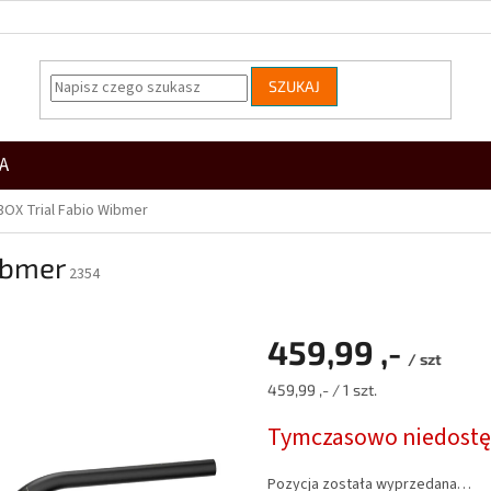
SZUKAJ
A
3OX Trial Fabio Wibmer
ibmer
2354
459,99 ,-
/ szt
Cena
459,99 ,- / 1 szt.
jednostkowa:
Tymczasowo niedost
Pozycja została wyprzedana…