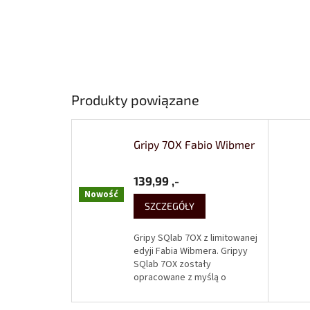
Produkty powiązane
Gripy 7OX Fabio Wibmer
139,99 ,-
Nowość
SZCZEGÓŁY
Gripy SQlab 7OX z limitowanej
edyji Fabia Wibmera. Gripyy
SQlab 7OX zostały
opracowane z myślą o
dyscyplinach zjazdowych i
gravity. W tych dyscyplinach