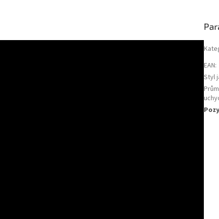
podczas tworzenia do
które...
kierownicy....
Par
Kate
EAN
:
Styl 
Průmě
uchy
Pozy