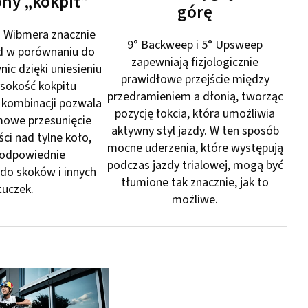
ny „kokpit”
górę
o Wibmera znacznie
9° Backweep i 5° Upsweep
d w porównaniu do
zapewniają fizjologicznie
ic dzięki uniesieniu
prawidłowe przejście między
sokość kokpitu
przedramieniem a dłonią, tworząc
j kombinacji pozwala
pozycję łokcia, która umożliwia
mowe przesunięcie
aktywny styl jazdy. W ten sposób
ci nad tylne koło,
mocne uderzenia, które występują
 odpowiednie
podczas jazdy trialowej, mogą być
do skoków i innych
tłumione tak znacznie, jak to
tuczek.
możliwe.