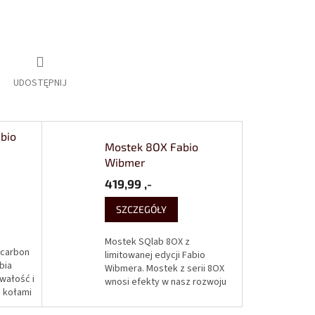
UDOSTĘPNIJ
bio
Mostek 8OX Fabio
Wibmer
419,99 ,-
SZCZEGÓŁY
Mostek SQlab 8OX z
 carbon
limitowanej edycji Fabio
bia
Wibmera. Mostek z serii 8OX
wałość i
wnosi efekty w nasz rozwoju
 kołami
mostków. Wykonane są z
Fabia
lekkich stopów aluminium,