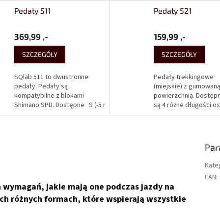
Pedały 511
Pedały 521
369,99 ,-
159,99 ,-
SZCZEGÓŁY
SZCZEGÓŁY
SQlab 511 to dwustronne
Pedały trekkingowe
pedały. Pedały są
(miejskie) z gumowan
kompatybilne z blokami
powierzchnią. Dostęp
 mm)
Shimano SPD. Dostępne
XL (+15 mm)
S (-5 mm)
M (0 mm)
są 4 różne długości os
L (+8 mm)
XL (+1
są 4 różne długości osi
pedału dla optymalnej
pedału dla optymalnej
pozycji stopy.
pozycji stopy na pedale.
Konwencjonalne peda
Konwencjonalne...
nie dają możliwości
Par
ustawienia...
Kate
EAN
:
ch wymagań, jakie mają one podczas jazdy na
ch różnych formach, które wspierają wszystkie