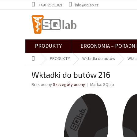
Przejść
+420725651021
info@sqlab.cz
do
treści
PRODUKTY
ERGONOMIA – PORADNI
Home
PRODUKTY
Wkładki do butów
Wkła
Wkładki do butów 216
Średnia
Brak oceny
Szczegóły oceny
Marka:
SQlab
ocena
produktu
wynosi
0,0
na
5
gwiazdek.