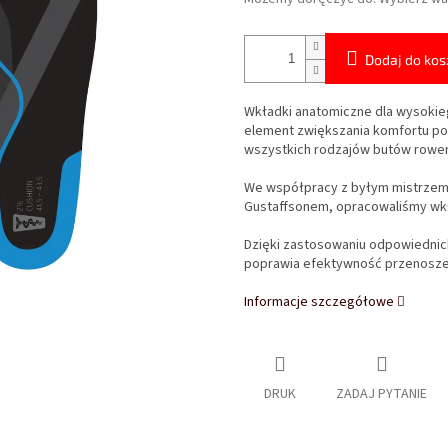
Dodaj do kos
Wkładki anatomiczne dla wysokieg
element zwiększania komfortu pod
wszystkich rodzajów butów rower
We współpracy z byłym mistrzem ś
Gustaffsonem, opracowaliśmy wkł
Dzięki zastosowaniu odpowiednich
poprawia efektywność przenoszeni
Informacje szczegółowe
DRUK
ZADAJ PYTANIE