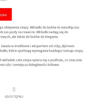
zyka
o sklepienia stopy. Wkładki do butów to nieodłączny
czas jazdy na rowerze. Wkładki nadają się do
owych, ale także do butów do biegania.
wiata w triathlonie i ekspertem od stóp, Björnem
adki, które spełniają wymagania każdego rodzaju stopy.
 wkładek cała stopa opiera się o podłoże, co znacznie
a siły i zmniejsza dolegliwości bólowe.
UDOSTĘPNIJ