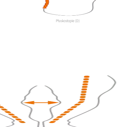
Płaskostopie (D)