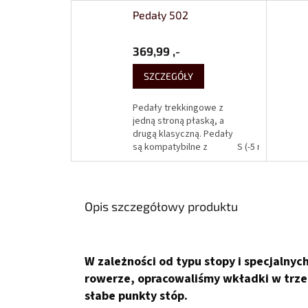
Pedały 502
369,99 ,-
SZCZEGÓŁY
Pedały trekkingowe z
jedną stroną płaską, a
drugą klasyczną. Pedały
są kompatybilne z
S (-5 mm)
M (0
blokami Shimano SPD.
Dostępne są 4 różne
długości osi pedału dla
zapewnienia
Opis szczegółowy produktu
optymalnej...
W zależności od typu stopy i specjalny
rowerze, opracowaliśmy wkładki w trze
słabe punkty stóp.