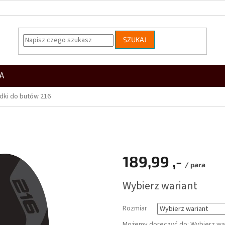
SZUKAJ
A
dki do butów 216
189,99 ,-
/ para
Cena
Wybierz wariant
jednostkowa:
Rozmiar
Możemy doręczyć do:
Wybierz wa