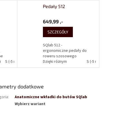
Pedały 512
649,99 ,-
SZCZEGÓŁY
SQlab 512 -
ą
ergonomiczne pedały do
ne
​​roweru szosowego
i
5 mm)
S (-5 mm)
M (0 mm)
Dzięki różnym
L (+8 mm)
XL (+15 mm)
S (-5 mm)
M (0 mm)
długościom osi daje
możliwość regulacji
ły
ułożenia nóg podczas
jazdy na rowerze,
ametry dodatkowe
zwiększając tym
samym...
goria
:
Anatomiczne wkładki do butów SQlab
Wybierz wariant