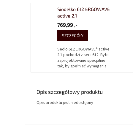
Siodełko 612 ERGOWAVE
active 2.1
769,99 ,-
SZCZEGÓŁY
Sedlo 612 ERGOWAVE® active
2.1 pochodzi z serii 612. Było
zaprojektowane specjalnie
tak, by spełniać wymagania
zarówno tych, którzy jeżdżą
zawodowo, jak i rekreacyjnie.
Kształt...
Opis szczegółowy produktu
Opis produktu jest niedostępny
S