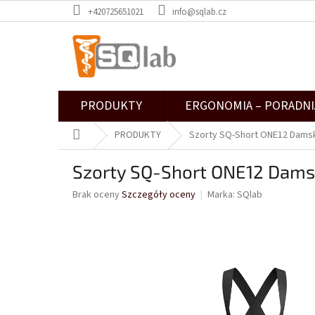
Przejść
+420725651021
info@sqlab.cz
do
treści
PRODUKTY
ERGONOMIA – PORADNI
Home
PRODUKTY
Szorty SQ-Short ONE12 Dams
Szorty SQ-Short ONE12 Dams
Średnia
Brak oceny
Szczegóły oceny
Marka:
SQlab
ocena
produktu
wynosi
0,0
na
5
gwiazdek.