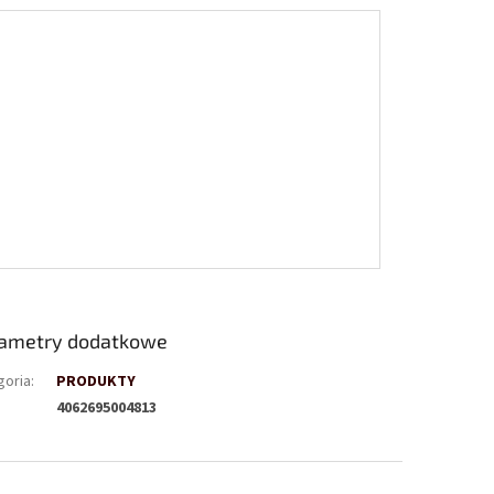
ametry dodatkowe
goria
:
PRODUKTY
4062695004813