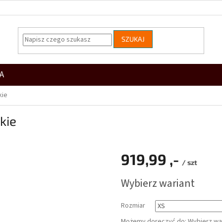
SZUKAJ
A
kie
kie
919,99 ,-
/ szt
Cena
Wybierz wariant
jednostkowa:
Rozmiar
Możemy doręczyć do:
Wybierz wa