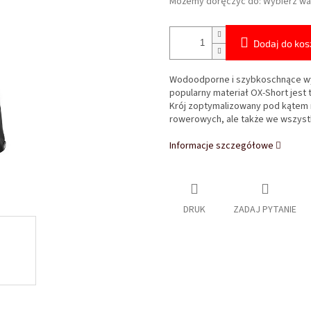
Możemy doręczyć do:
Wybierz wa
Dodaj do kos
Wodoodporne i szybkoschnące w
popularny materiał OX-Short jest
Krój zoptymalizowany pod kątem 
rowerowych, ale także we wszystk
Informacje szczegółowe
DRUK
ZADAJ PYTANIE