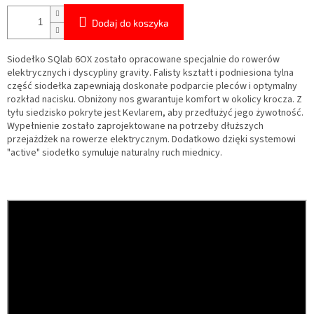
Dodaj do koszyka
Siodełko SQlab 6OX zostało opracowane specjalnie do rowerów
elektrycznych i dyscypliny gravity.
Falisty kształt i podniesiona tylna
część siodełka zapewniają doskonałe podparcie pleców i optymalny
rozkład nacisku.
Obniżony nos gwarantuje komfort w okolicy krocza.
Z
tyłu siedzisko pokryte jest Kevlarem, aby przedłużyć jego żywotność.
Wypełnienie zostało zaprojektowane na potrzeby dłuższych
przejażdżek na rowerze elektrycznym.
Dodatkowo dzięki systemowi
"active" siodełko symuluje naturalny ruch miednicy.