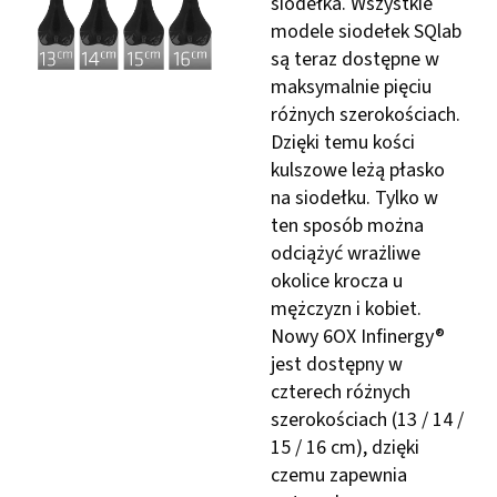
siodełka. Wszystkie
modele siodełek SQlab
są teraz dostępne w
maksymalnie pięciu
różnych szerokościach.
Dzięki temu kości
kulszowe leżą płasko
na siodełku. Tylko w
ten sposób można
odciążyć wrażliwe
okolice krocza u
mężczyzn i kobiet.
Nowy 6OX Infinergy®
jest dostępny w
czterech różnych
szerokościach (13 / 14 /
15 / 16 cm), dzięki
czemu zapewnia