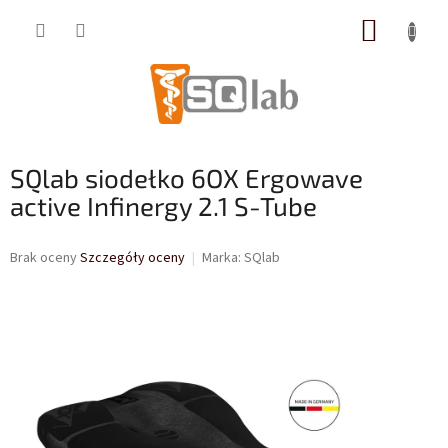
Przejść
KOSZY
do
treści
SQlab siodełko 6OX Ergowave
active Infinergy 2.1 S-Tube
Średnia
Brak oceny
Szczegóły oceny
Marka:
SQlab
ocena
produktu
wynosi
0,0
na
5
gwiazdek.