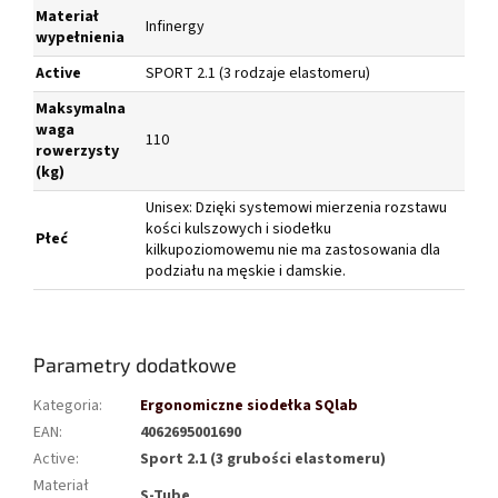
Materiał
Infinergy
wypełnienia
Active
SPORT 2.1 (3 rodzaje elastomeru)
Maksymalna
waga
110
rowerzysty
(kg)
Unisex: Dzięki systemowi mierzenia rozstawu
kości kulszowych i siodełku
Płeć
kilkupoziomowemu nie ma zastosowania dla
podziału na męskie i damskie.
Parametry dodatkowe
Kategoria
:
Ergonomiczne siodełka SQlab
EAN
:
4062695001690
Active
:
Sport 2.1 (3 grubości elastomeru)
Materiał
S-Tube