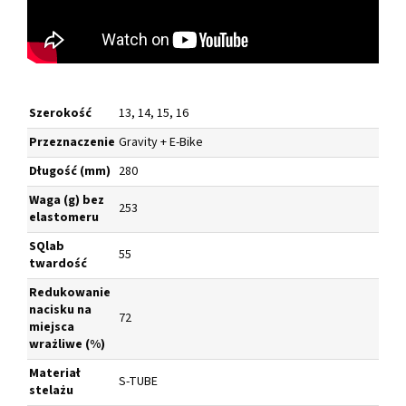
Szerokość
13, 14, 15, 16
Przeznaczenie
Gravity + E-Bike
Długość (mm)
280
Waga (g) bez
253
elastomeru
SQlab
55
twardość
Redukowanie
nacisku na
72
miejsca
wrażliwe
(%)
Materiał
S-TUBE
stelażu