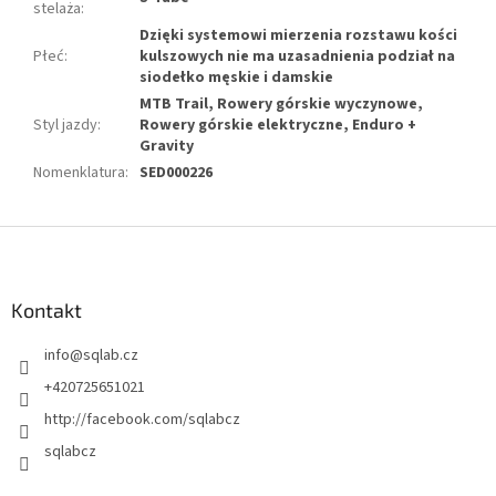
stelaża
:
Dzięki systemowi mierzenia rozstawu kości
Płeć
:
kulszowych nie ma uzasadnienia podział na
siodełko męskie i damskie
MTB Trail, Rowery górskie wyczynowe,
Styl jazdy
:
Rowery górskie elektryczne, Enduro +
Gravity
Nomenklatura
:
SED000226
S
t
o
p
Kontakt
k
info
@
sqlab.cz
a
+420725651021
http://facebook.com/sqlabcz
sqlabcz