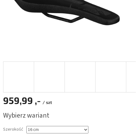
959,99 ,-
/ szt
Cena
Wybierz wariant
jednostkowa:
Szerokość