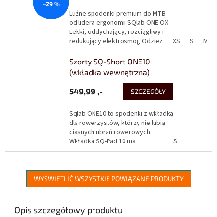
–29 %
Luźne spodenki premium do MTB
od lidera ergonomii SQlab ONE OX
Lekki, oddychający, rozciągliwy i
redukujący elektrosmog Odzież
XS
S
M
funkcjonalna SQlab nie koncentruje
się na...
Szorty SQ-Short ONE10
(wkładka wewnętrzna)
549,99 ,-
SZCZEGÓŁY
Sqlab ONE10 to spodenki z wkładką
dla rowerzystów, którzy nie lubią
ciasnych ubrań rowerowych.
Wkładka SQ-Pad 10 ma
S
maksymalnie 8 mm grubości.
Składa się z grubej, ale bardzo...
WYŚWIETLIĆ WSZYSTKIE POWIĄZANE PRODUKTY
Opis szczegółowy produktu