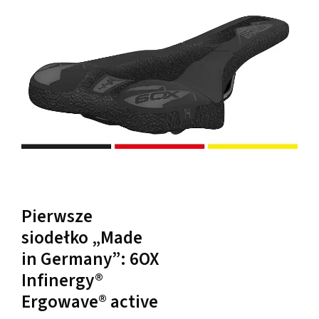
Pierwsze
siodełko „Made
in Germany”: 6OX
Infinergy®
Ergowave® active