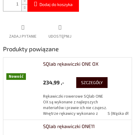
Dodaj do koszyka
ZADAJ PYTANIE
UDOSTĘPNIJ
Produkty powiązane
SQlab rękawiczki ONE OX
Nowość
234,99 ,-
SZCZEGÓŁY
Rękawiczki rowerowe SQlab ONE
OX są wykonane z najlepszych
materiałów i prawie ich nie czujesz.
Wnętrze rękawicy wykonano z
S (Wąska dłoń)
amerykańskiego AX-Suede, który
jest cienki,...
SQlab rękawiczki ONE11