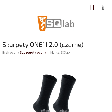
Przejść
KOSZY
do
treści
Skarpety ONE11 2.0 (czarne)
Średnia
Brak oceny
Szczegóły oceny
Marka:
SQlab
ocena
produktu
wynosi
0,0
na
5
gwiazdek.