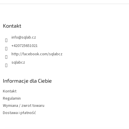
S
t
o
p
Kontakt
k
info
@
sqlab.cz
a
+420725651021
http://facebook.com/sqlabcz
sqlabcz
Informacje dla Ciebie
Kontakt
Regulamin
Wymiana / zwrot towaru
Dostawa i płatność