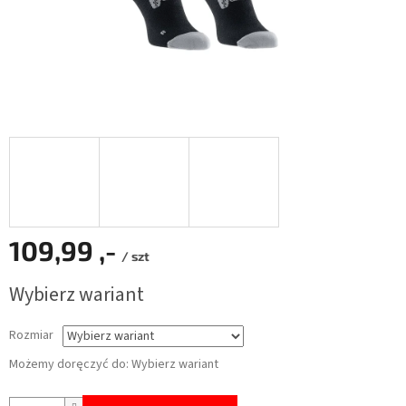
109,99 ,-
/ szt
Cena
Wybierz wariant
jednostkowa:
Rozmiar
Możemy doręczyć do:
Wybierz wariant