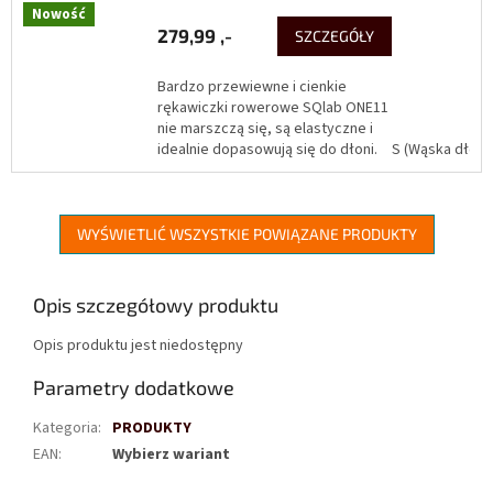
Nowość
279,99 ,-
SZCZEGÓŁY
Bardzo przewiewne i cienkie
rękawiczki rowerowe SQlab ONE11
nie marszczą się, są elastyczne i
idealnie dopasowują się do dłoni.
S (Wąska dłoń)
Rękawiczki rowerowe zapewniają
super...
WYŚWIETLIĆ WSZYSTKIE POWIĄZANE PRODUKTY
Opis szczegółowy produktu
Opis produktu jest niedostępny
Parametry dodatkowe
Kategoria
:
PRODUKTY
EAN
:
Wybierz wariant