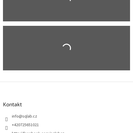
S
t
o
p
Kontakt
k
info
@
sqlab.cz
a
+420725651021