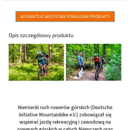
lekko spłaszczony, co...
WYŚWIETLIĆ WSZYSTKIE POWIĄZANE PRODUKTY
Opis szczegółowy produktu
Niemiecki ruch rowerów górskich (Deutsche
Initiative Mountainbike e.V.) zobowiązał się
wspierać jazdę rekreacyjną i zawodową na
rowerach górskich w całych Niemczech oraz