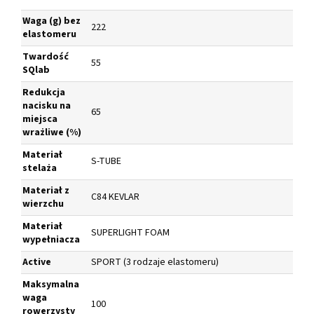
Waga
(g) bez
222
elastomeru
Twardość
55
SQlab
Redukcja
nacisku na
65
miejsca
wrażliwe
(%)
Materiał
S-TUBE
stelaża
Materiał z
C84 KEVLAR
wierzchu
Materiał
SUPERLIGHT FOAM
wypełniacza
Active
SPORT (3 rodzaje elastomeru)
Maksymalna
waga
100
rowerzysty