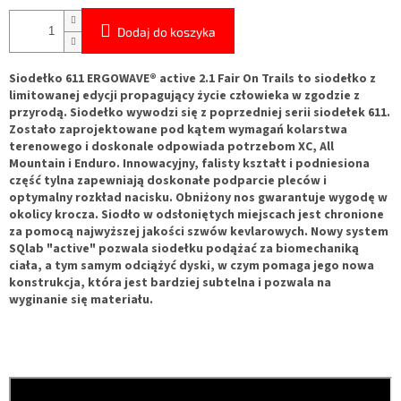
Dodaj do koszyka
Siodełko 611 ERGOWAVE® active 2.1 Fair On Trails to siodełko z
limitowanej edycji propagujący życie człowieka w zgodzie z
przyrodą.
Siodełko wywodzi się z poprzedniej serii siodełek 611.
Zostało zaprojektowane pod kątem wymagań kolarstwa
terenowego i doskonale odpowiada potrzebom XC, All
Mountain i Enduro.
Innowacyjny, falisty kształt i podniesiona
część tylna zapewniają doskonałe podparcie pleców i
optymalny rozkład nacisku.
Obniżony nos gwarantuje wygodę w
okolicy krocza.
Siodło w odsłoniętych miejscach jest chronione
za pomocą najwyższej jakości szwów kevlarowych.
Nowy system
SQlab "active" pozwala siodełku podążać za biomechaniką
ciała, a tym samym odciążyć dyski, w czym pomaga jego nowa
konstrukcja, która jest bardziej subtelna i pozwala na
wyginanie się materiału.