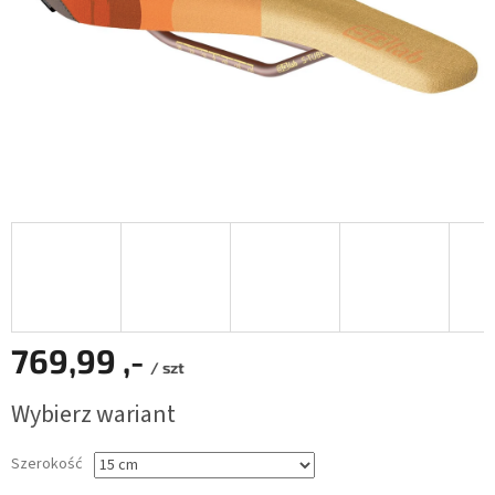
769,99 ,-
/ szt
Cena
Wybierz wariant
jednostkowa:
Szerokość