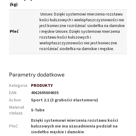
(kg)
Unisex: Dzięki systemowi mierzenia rozstawu
kości kulszowych i wielopłaszczyznowości nie
jest konieczne rozróżniać siodełka na damskie
Płeć
i męskie Unisex: Dzięki systemowi mierzenia
rozstawu kości kulszowych i
wielopłaszczyznowości nie jest konieczne
rozróżniać siodełka na damskie i męskie.
Parametry dodatkowe
Kategoria
:
PRODUKTY
EAN
:
4062695004035
Active
:
Sport 2.1 (3 grubości elastomeru)
Materiał
S-Tube
stelaża
:
Dzięki systemowi mierzenia rozstawu kości
Płeć
:
kulszowych nie ma uzasadnienia podział na
siodełko męskie i damskie