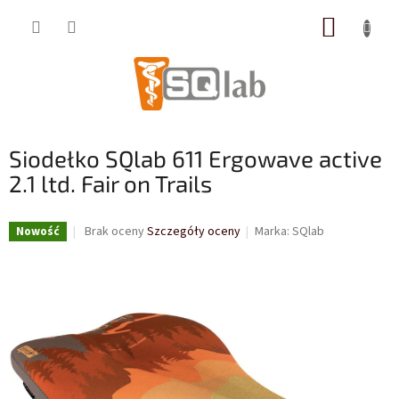
Przejść
KOSZY
do
treści
Siodełko SQlab 611 Ergowave active
2.1 ltd. Fair on Trails
Średnia
Brak oceny
Szczegóły oceny
Marka:
SQlab
Nowość
ocena
produktu
wynosi
0,0
na
5
gwiazdek.