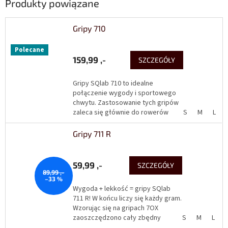
Produkty powiązane
Gripy 710
Polecane
159,99 ,-
SZCZEGÓŁY
Gripy SQlab 710 to idealne
połączenie wygody i sportowego
chwytu. Zastosowanie tych gripów
zaleca się głównie do rowerów
S
M
L
górskich i sportowych rowerów
trekkingowych. Przynosząca...
Gripy 711 R
59,99 ,-
SZCZEGÓŁY
89,99 ,-
–33 %
Wygoda + lekkość = gripy SQlab
711 R! W końcu liczy się każdy gram.
Wzorując się na gripach 7OX
zaoszczędzono cały zbędny
S
M
L
materiał. Na zewnątrz chwyt jest