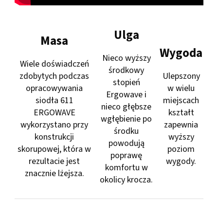
Ulga
Masa
Wygoda
Nieco wyższy
Wiele doświadczeń
środkowy
zdobytych podczas
Ulepszony
stopień
opracowywania
w wielu
Ergowave i
siodła 611
miejscach
nieco głębsze
ERGOWAVE
kształt
wgłębienie po
wykorzystano przy
zapewnia
środku
konstrukcji
wyższy
powodują
skorupowej, która w
poziom
poprawę
rezultacie jest
wygody.
komfortu w
znacznie lżejsza.
okolicy krocza.