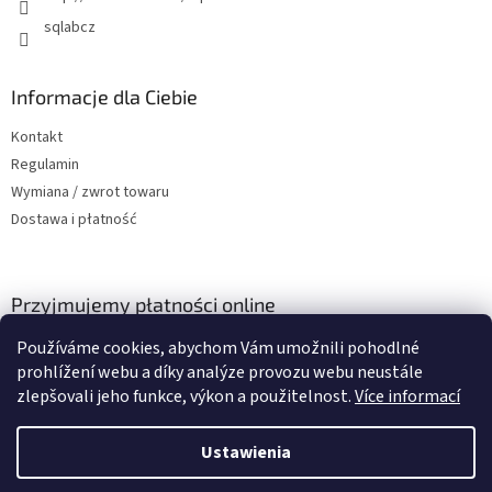
sqlabcz
Informacje dla Ciebie
Kontakt
Regulamin
Wymiana / zwrot towaru
Dostawa i płatność
Przyjmujemy płatności online
Používáme cookies, abychom Vám umožnili pohodlné
prohlížení webu a díky analýze provozu webu neustále
zlepšovali jeho funkce, výkon a použitelnost.
Více informací
Ustawienia
Opracował Shoptet