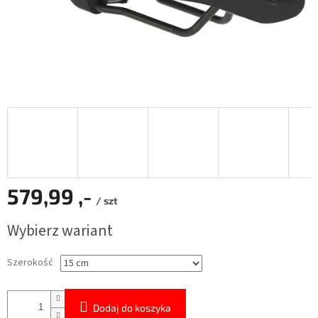
579,99 ,-
/ szt
Cena
Wybierz wariant
jednostkowa:
Szerokość
Dodaj do koszyka