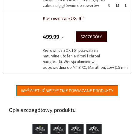
zaleca się głównie do rowerów
S
M
L
górskich i sportowych rowerów
trekkingowych. Przynosząca...
Kierownica 3OX 16°
499,99 ,-
SZCZEGÓŁY
Kierownica 3OX 16° pozwala na
naturalne ułożenie dłoni i chroni
nadgarstki. Wersja aluminiowa
odpowiednia do MTB XC, Marathon,
Low (15 mm)
Ebike. Kierownica zapewnia
optymalne ułożenie...
WYŚWIETLIĆ WSZYSTKIE POWIĄZANE PRODUKTY
Opis szczegółowy produktu