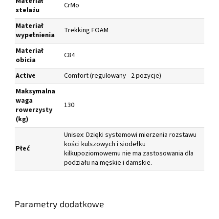
Materiał
CrMo
stelażu
Materiał
Trekking FOAM
wypełnienia
Materiał
C84
obicia
Active
Comfort (regulowany - 2 pozycje)
Maksymalna
waga
130
rowerzysty
(kg)
Unisex: Dzięki systemowi mierzenia rozstawu
kości kulszowych i siodełku
Płeć
kilkupoziomowemu nie ma zastosowania dla
podziału na męskie i damskie.
Parametry dodatkowe