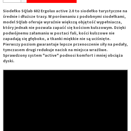
Siodełko SQlab 602 Ergolux active 2.0 to siodełko turystyczne na
średnie i dłuższe trasy. W porównaniu z podobnymi siodełkami,
model SQlab oferuje wyraźnie większą objętość wypełniacza,
który jednak nie pozwala zapaść się kościom kulszowym. Dzięki
podwójnemu załamaniu w postaci fali, kości kulszowe nie
zapadają się głęboko, a tkanki miękkie nie są uciśnięte.
Pierwszy poziom gwarantuje lepsze przenoszenie siły na pedały,
tymczasem drugi redukuje nacisk na miejsca wrażliwe.
Sprawdzony system "active" podnosi komfort i mniej obciąża
dyski.