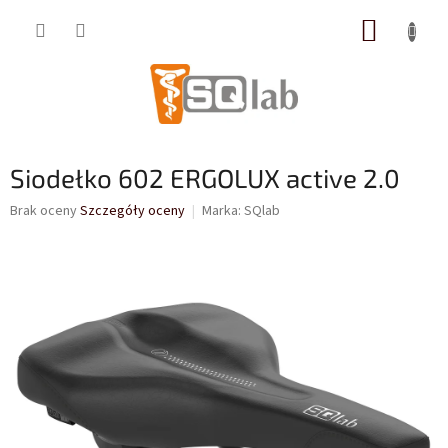
Przejść
KOSZY
do
treści
Siodełko 602 ERGOLUX active 2.0
Średnia
Brak oceny
Szczegóły oceny
Marka:
SQlab
ocena
produktu
wynosi
0,0
na
5
gwiazdek.