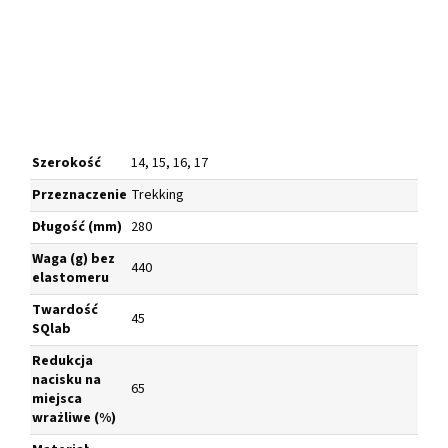
Szerokość
14, 15, 16, 17
Przeznaczenie
Trekking
Długość (mm)
280
Waga (g) bez
440
elastomeru
Twardość
45
SQlab
Redukcja
nacisku na
65
miejsca
wrażliwe
(%)