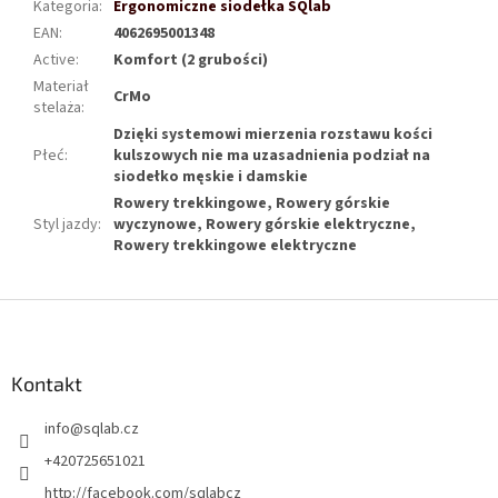
Kategoria
:
Ergonomiczne siodełka SQlab
EAN
:
4062695001348
Active
:
Komfort (2 grubości)
Materiał
CrMo
stelaża
:
Dzięki systemowi mierzenia rozstawu kości
Płeć
:
kulszowych nie ma uzasadnienia podział na
siodełko męskie i damskie
Rowery trekkingowe, Rowery górskie
Styl jazdy
:
wyczynowe, Rowery górskie elektryczne,
Rowery trekkingowe elektryczne
S
t
o
p
Kontakt
k
info
@
sqlab.cz
a
+420725651021
http://facebook.com/sqlabcz