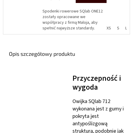
Spodenki rowerowe SQlab ONE12
zostały opracowane we
współpracy z firmą Maloja, aby
spełnić najwyższe standardy.
XS
S
L
Przeznaczone są głównie do użytku
sportowego i wyścigowego....
Opis szczegółowy produktu
Przyczepność i
wygoda
Owijka SQlab 712
wykonana jest z gumy i
pokryta jest
antypoślizgową
strukturą, podobnie jak