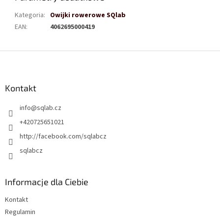
Kategoria
:
Owijki rowerowe SQlab
EAN
:
4062695000419
S
t
o
p
Kontakt
k
info
@
sqlab.cz
a
+420725651021
http://facebook.com/sqlabcz
sqlabcz
Informacje dla Ciebie
Kontakt
Regulamin