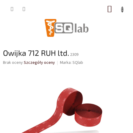
Przejść
KOSZY
do
treści
Owijka 712 RUH ltd.
2309
Średnia
Brak oceny
Szczegóły oceny
Marka:
SQlab
ocena
produktu
wynosi
0,0
na
5
gwiazdek.