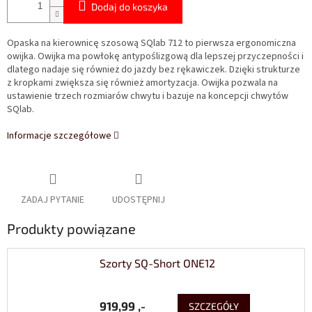
Dodaj do koszyka
Opaska na kierownicę szosową SQlab 712 to pierwsza ergonomiczna
owijka. Owijka ma powłokę antypoślizgową dla lepszej przyczepności i
dlatego nadaje się również do jazdy bez rękawiczek. Dzięki strukturze
z kropkami zwiększa się również amortyzacja. Owijka pozwala na
ustawienie trzech rozmiarów chwytu i bazuje na koncepcji chwytów
SQlab.
Informacje szczegółowe
ZADAJ PYTANIE
UDOSTĘPNIJ
Produkty powiązane
Szorty SQ-Short ONE12
919,99 ,-
SZCZEGÓŁY