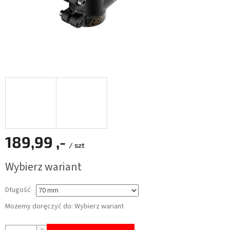
189,99 ,-
/ szt
Cena
Wybierz wariant
jednostkowa:
Długość
Możemy doręczyć do:
Wybierz wariant