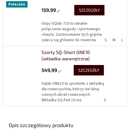
Polecane
159,99 ,-
SZCZEGÓŁY
Gripy SQlab 710 to idealne
połączenie wygody i sportowego
chwytu. Zastosowanie tych gripów
zaleca się głównie do rowerów
S
M
L
górskich i sportowych rowerów
trekkingowych. Przynosząca...
Szorty SQ-Short ONE10
(wkładka wewnętrzna)
549,99 ,-
SZCZEGÓŁY
Sqlab ONE10 to spodenki z wkładką
dla rowerzystów, którzy nie lubią
ciasnych ubrań rowerowych.
Wkładka SQ-Pad 10 ma
S
maksymalnie 8 mm grubości.
Składa się z grubej, ale bardzo...
Opis szczegółowy produktu