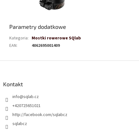
Parametry dodatkowe
Kategoria
:
Mostki rowerowe SQlab
EAN
:
4062695001409
S
t
o
p
Kontakt
k
info
@
sqlab.cz
a
+420725651021
http://facebook.com/sqlabcz
sqlabcz