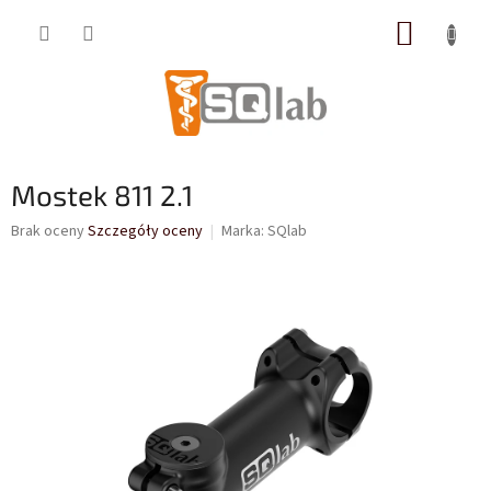
Przejść
KOSZY
do
treści
Mostek 811 2.1
Średnia
Brak oceny
Szczegóły oceny
Marka:
SQlab
ocena
produktu
wynosi
0,0
na
5
gwiazdek.