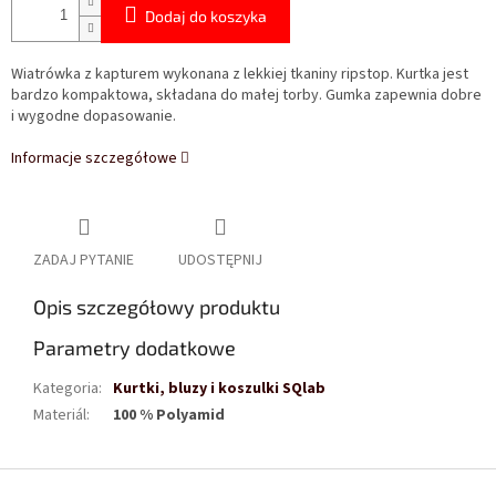
Dodaj do koszyka
Wiatrówka z kapturem wykonana z lekkiej tkaniny ripstop. Kurtka jest
bardzo kompaktowa, składana do małej torby. Gumka zapewnia dobre
i wygodne dopasowanie.
Informacje szczegółowe
ZADAJ PYTANIE
UDOSTĘPNIJ
Opis szczegółowy produktu
Parametry dodatkowe
Kategoria
:
Kurtki, bluzy i koszulki SQlab
Materiál
:
100 % Polyamid
S