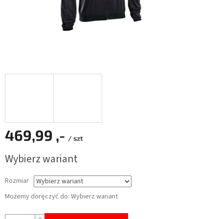
469,99 ,-
/ szt
Cena
Wybierz wariant
jednostkowa:
Rozmiar
Możemy doręczyć do:
Wybierz wariant