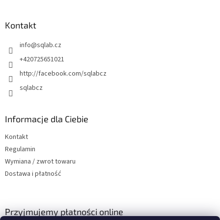
t
o
p
Kontakt
k
info
@
sqlab.cz
a
+420725651021
http://facebook.com/sqlabcz
sqlabcz
Informacje dla Ciebie
Kontakt
Regulamin
Wymiana / zwrot towaru
Dostawa i płatność
Przyjmujemy płatności online