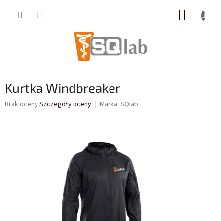
Przejść
KOSZY
do
treści
Kurtka Windbreaker
Średnia
Brak oceny
Szczegóły oceny
Marka:
SQlab
ocena
produktu
wynosi
0,0
na
5
gwiazdek.