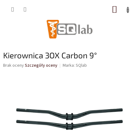
Przejść
KOSZY
do
treści
Kierownica 3OX Carbon 9°
Średnia
Brak oceny
Szczegóły oceny
Marka:
SQlab
ocena
produktu
wynosi
0,0
na
5
gwiazdek.