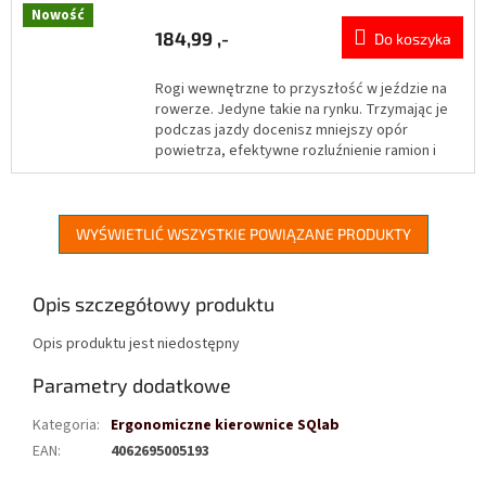
Nowość
184,99 ,-
Do koszyka
Rogi wewnętrzne to przyszłość w jeździe na
rowerze. Jedyne takie na rynku. Trzymając je
podczas jazdy docenisz mniejszy opór
powietrza, efektywne rozluźnienie ramion i
pleców, a...
WYŚWIETLIĆ WSZYSTKIE POWIĄZANE PRODUKTY
Opis szczegółowy produktu
Opis produktu jest niedostępny
Parametry dodatkowe
Kategoria
:
Ergonomiczne kierownice SQlab
EAN
:
4062695005193