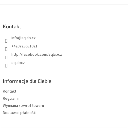
S
t
o
p
Kontakt
k
info
@
sqlab.cz
a
+420725651021
http://facebook.com/sqlabcz
sqlabcz
Informacje dla Ciebie
Kontakt
Regulamin
Wymiana / zwrot towaru
Dostawa i płatność