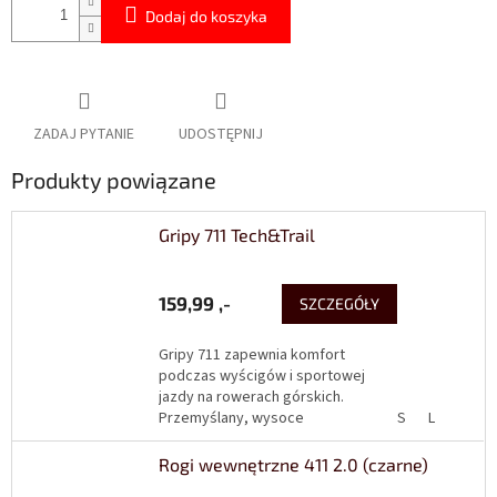
Dodaj do koszyka
ZADAJ PYTANIE
UDOSTĘPNIJ
Produkty powiązane
Gripy 711 Tech&Trail
159,99 ,-
SZCZEGÓŁY
Gripy 711 zapewnia komfort
podczas wyścigów i sportowej
jazdy na rowerach górskich.
Przemyślany, wysoce
S
L
ergonomiczny kształt zapewnia
pewny i wygodny chwyt. Obejma
Rogi wewnętrzne 411 2.0 (czarne)
jest...