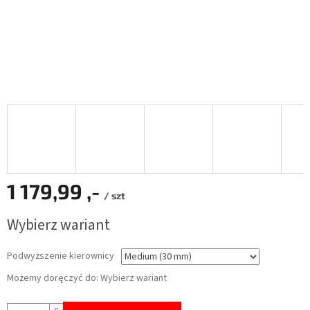
1 179,99 ,-
/ szt
Cena
Wybierz wariant
jednostkowa:
Podwyższenie kierownicy
Możemy doręczyć do:
Wybierz wariant