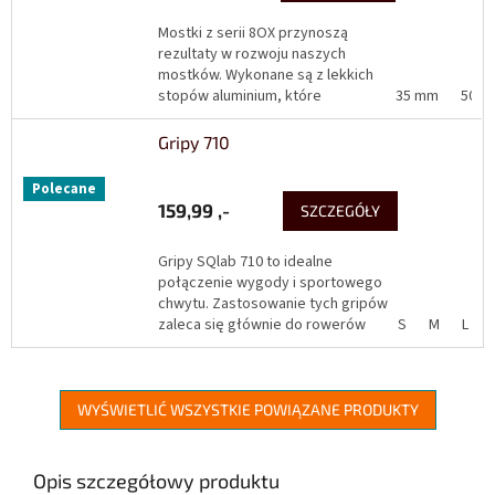
Mostki z serii 8OX przynoszą
rezultaty w rozwoju naszych
mostków. Wykonane są z lekkich
stopów aluminium, które
35 mm
50 
wykorzystywane są głównie w
przemyśle lotniczym. Z łatwością...
Gripy 710
Polecane
159,99 ,-
SZCZEGÓŁY
Gripy SQlab 710 to idealne
połączenie wygody i sportowego
chwytu. Zastosowanie tych gripów
zaleca się głównie do rowerów
S
M
L
górskich i sportowych rowerów
trekkingowych. Przynosząca...
WYŚWIETLIĆ WSZYSTKIE POWIĄZANE PRODUKTY
Opis szczegółowy produktu