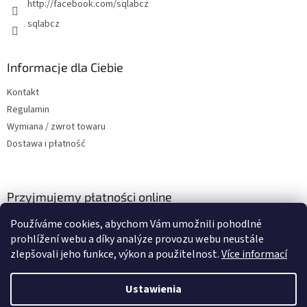
http://facebook.com/sqlabcz
sqlabcz
Informacje dla Ciebie
Kontakt
Regulamin
Wymiana / zwrot towaru
Dostawa i płatność
Przyjmujemy płatności online
Používáme cookies, abychom Vám umožnili pohodlné
prohlížení webu a díky analýze provozu webu neustále
zlepšovali jeho funkce, výkon a použitelnost.
Více informací
Ustawienia
Opracował Shoptet