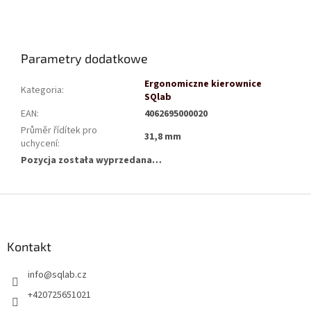
Parametry dodatkowe
Ergonomiczne kierownice
Kategoria
:
SQlab
EAN
:
4062695000020
Průměr řídítek pro
31,8 mm
uchycení
:
Pozycja została wyprzedana…
S
t
o
p
Kontakt
k
info
@
sqlab.cz
a
+420725651021