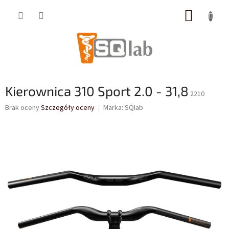
Przejść
KOSZY
do
treści
Kierownica 310 Sport 2.0 - 31,8
2210
Średnia
Brak oceny
Szczegóły oceny
Marka:
SQlab
ocena
produktu
wynosi
0,0
na
5
gwiazdek.