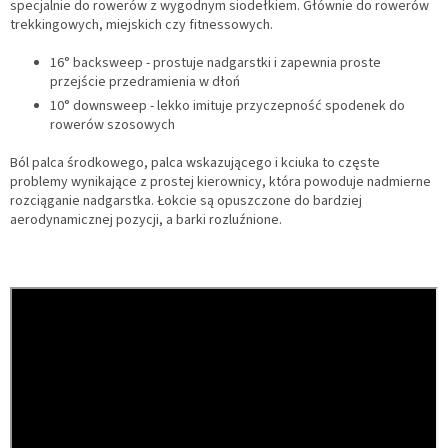
specjalnie do rowerów z wygodnym siodełkiem. Głównie do rowerów
trekkingowych, miejskich czy fitnessowych.
16° backsweep - prostuje nadgarstki i zapewnia proste
przejście przedramienia w dłoń
10° downsweep - lekko imituje przyczepność spodenek do
rowerów szosowych
Ból palca środkowego, palca wskazującego i kciuka to częste
problemy wynikające z prostej kierownicy, która powoduje nadmierne
rozciąganie nadgarstka. Łokcie są opuszczone do bardziej
aerodynamicznej pozycji, a barki rozluźnione.